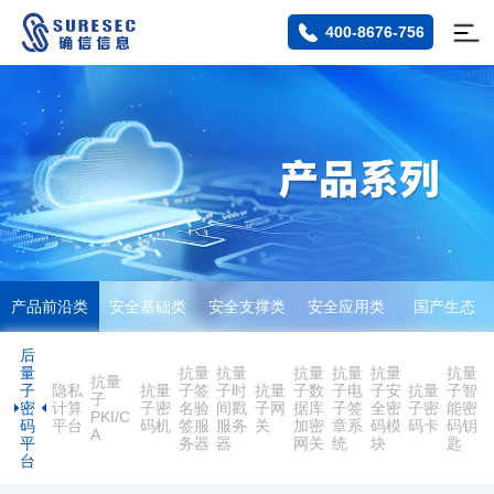
400-8676-756
产品前沿类
安全基础类
安全支撑类
安全应用类
国产生态
后
量
抗量
抗量
抗量
抗量
抗量
抗量
抗量
子
隐私
抗量
子签
子时
抗量
子数
子电
子安
抗量
子智
子
密
计算
子密
名验
间戳
子网
据库
子签
全密
子密
能密
PKI/C
码
平台
码机
签服
服务
关
加密
章系
码模
码卡
码钥
A
平
务器
器
网关
统
块
匙
台