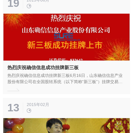
19
了20...
热烈庆祝确信信息成功挂牌新三板
热烈庆祝确信信息成功挂牌新三板6月16日，山东确信信息产业
股份有限公司在全国股转系统（以下简称“新三板”）挂牌交易，
证券简称为“确信信息”，证券代码832642。山东确信信息产业股
份有限公司成立于2003年，是政府认定的高新技术企业和双软企
业，是国家密码管理局指定的商用密码产品生产定点单位和销售
13
2015年02月
许可单位,同时也是山东省...