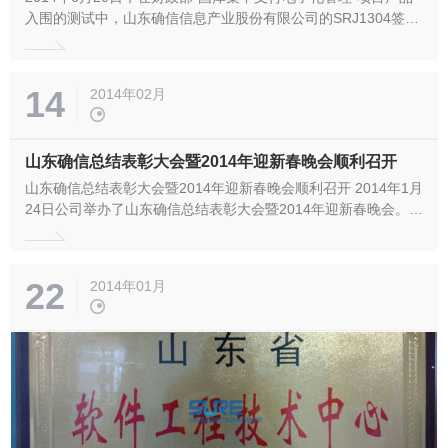
入围的测试中，山东确信信息产业股份有限公司的SRJ1304签名
验证服务器及签名验证+时间戳服务器二合一产品测试过关，成
为首家测试通过的厂商。 财政部目前在全国推广的“国库集中支
付电子化管理”项目，是财政部基于PKI安全技术的应用推广项
14
2014年02月
目，此项目...
山东确信总结表彰大会暨2014年迎新春晚会顺利召开
山东确信总结表彰大会暨2014年迎新春晚会顺利召开 2014年1月
24日公司举办了山东确信总结表彰大会暨2014年迎新春晚会。下
午4点，2013年度总结表彰大会隆重召开，公司全体员工参加了
会议，由公司副总经理许刚主持会议，公司总经理刘建军对公司
2013年度整体经营、管理等主要工作进行了全面总结，对过去一
22
2014年01月
年...