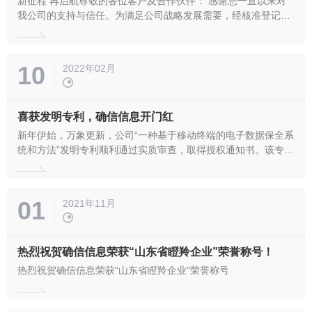
新征程 再启航尊敬的各位客户及合作伙伴： 感谢您一直以来对
我公司的支持与信任。为满足公司战略发展需要，经核准登记，
公司名称由“山东确信信息产业股份有限公司”变更为“确信信息股
份有限公司”。即日起，公司启用新名称开展相关经营活动。 公
司更名后，原以“山东确信信息产业股份有限公司”名义对外签订
10
2022年02月
的各...
喜获发明专利，确信信息开门红
新年伊始，万象更新，公司“一种基于移动终端的电子数据保全系
统和方法”发明专利顺利通过实质审查，取得授权通知书。该专利
成果进一步提高了公司核心竞争力，为公司建设国家部委重要信
息系统和深耕全国市场，提供了强有力的科技支撑。
01
2021年11月
热烈祝贺确信信息荣获“山东省瞪羚企业”荣誉称号！
热烈祝贺确信信息荣获“山东省瞪羚企业”荣誉称号